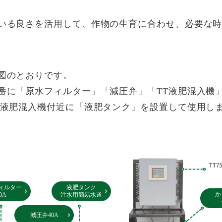
いる良さを活用して、作物の生育に合わせ、必要な
図のとおりです。
番に「原水フィルター」「減圧弁」「TT液肥混入機
T液肥混入機付近に「液肥タンク」を設置して使用し
ィルター
液肥タンク
か
0A
注水用簡易水道
減圧弁40A