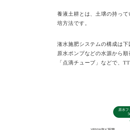
養液土耕とは、土壌の持って
培方法です。
潅水施肥システムの構成は下
原水ポンプなどの水源から順
「点滴チューブ」などで、T
原水フ
5