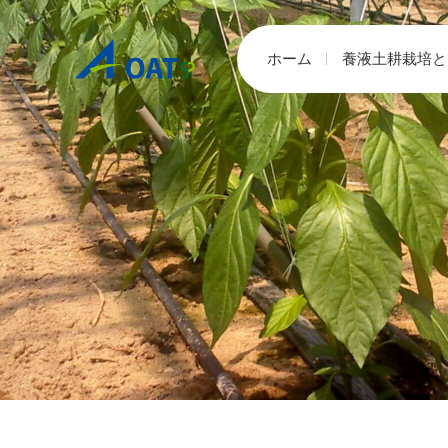
ホーム
養液土耕栽培と