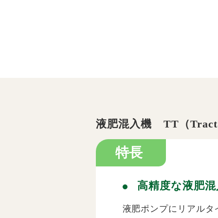
液肥混入機 TT
（Trac
特長
高精度な液肥混
液肥ポンプにリアルタ