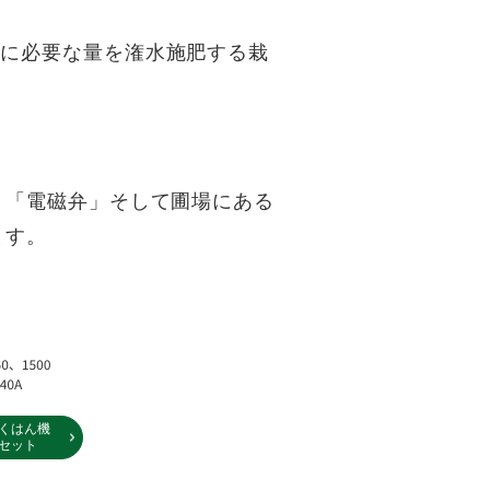
時に必要な量を潅水施肥する栽
」「電磁弁」そして圃場にある
ます。
くはん機
セット