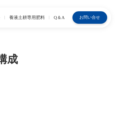
法
養液土耕専用肥料
Q＆A
お問い合せ
構成