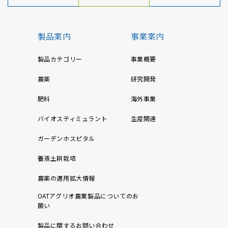
製品案内
事業案内
製品カテゴリー
事業概要
農薬
研究開発
肥料
海外事業
バイオスティミュラント
生産関連
ガーデンホスピタル
養液土耕栽培
農薬の適用拡大情報
OATアグリオ農業製品についてのお
願い
製品に関するお問い合わせ