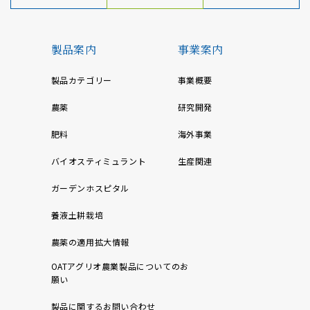
製品案内
事業案内
製品カテゴリー
事業概要
農薬
研究開発
肥料
海外事業
バイオスティミュラント
生産関連
ガーデンホスピタル
養液土耕栽培
農薬の適用拡大情報
OATアグリオ農業製品についてのお
願い
製品に関するお問い合わせ