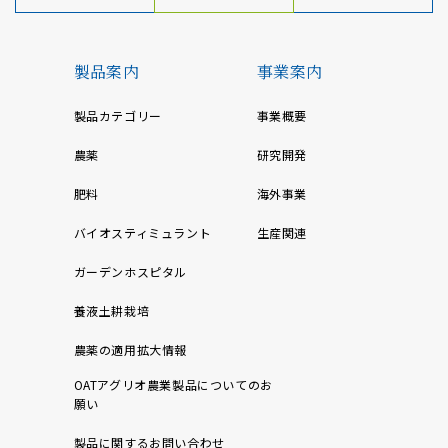
製品案内
事業案内
製品カテゴリー
事業概要
農薬
研究開発
肥料
海外事業
バイオスティミュラント
生産関連
ガーデンホスピタル
養液土耕栽培
農薬の適用拡大情報
OATアグリオ農業製品についてのお
願い
製品に関するお問い合わせ