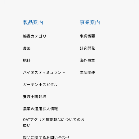
製品案内
事業案内
製品カテゴリー
事業概要
農薬
研究開発
肥料
海外事業
バイオスティミュラント
生産関連
ガーデンホスピタル
養液土耕栽培
農薬の適用拡大情報
OATアグリオ農業製品についてのお
願い
製品に関するお問い合わせ