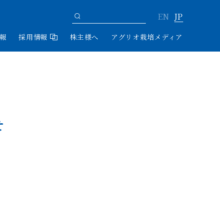
EN
JP
情報
採用情報
株主様へ
アグリオ栽培メディア
せ