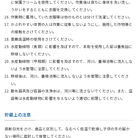
に保護クリームを使用してください。作業後は直ちに身体を洗い流し、
うがいをするとともに衣服を交換してください。
作業時に着用していた衣服等は他のものとは分けて洗濯してください。
かぶれやすい体質の人は作業に従事しないようにし、施用した作物等と
の接触をさけてください。
夏期高温時の使用をさけてください。
水産動植物（魚類）に影響を及ぼすので、本剤を使用した苗は養魚田に
移植しないでください。
水産動植物（甲殻類）に影響を及ぼすので、河川、養殖池等に流入しな
いよう水管理に注意してください。
移植後は、河川、養殖池等に流入しないよう水管理に注意してくださ
い。
散布器具及び容器の洗浄水は、河川等に流さないでください。また、空
袋等は水産動植物に影響を与えないよう適切に処理してください。
貯蔵上の注意
直射日光をさけ、食品と区別して、なるべく低温で乾燥し子供の手の届か
ない場所に密封して保管してください。