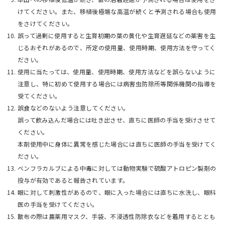
けてください。また、移植後極端な高温が続くと予測される場合も使用
をさけてください。
誤って過剰に使用すると生育初期の葉の黄化や生育遅延などの薬害を生
じるおそれがあるので、所定の使用量、使用時期、使用方法を守ってく
ださい。
使用に当たっては、使用量、使用時期、使用方法などを誤らないように
注意し、特に初めて使用する場合には病害虫防除所等関係機関の指導を
受てください。
誤食などのないよう注意してください。
誤って飲み込んだ場合には吐き出させ、直ちに医師の手当を受けさせて
ください。
本剤使用中に身体に異常を感じた場合には直ちに医師の手当を受けてく
ださい。
ベンフラカルブによる中毒に対しては動物実験で硫酸アトロピン製剤の
投与が有効であると報告されています。
眼に対して刺激性があるので、眼に入った場合には直ちに水洗し、眼科
医の手当を受けてください。
散布の際は農薬用マスク、手袋、不浸透性防除衣などを着用するととも