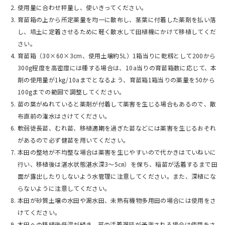
使用量に合わせ秤量し、使いきってください。
育苗箱の上から所定薬量を均一に散布し、茎葉に付着した薬剤を払い落
し、培土に定着させるために軽く散水して田植機にかけて移植してくだ
さい。
育苗箱（30×60×3cm、使用土壌約5L）1箱当りに乾籾として200から
300g程度を高密度には種する場合は、10a当りの育苗箱数に応じて、本
剤の使用量が1kg/10aまでとなるよう、育苗箱1箱当りの薬量を50から
100gまでの範囲で調整してください。
苗の葉がぬれていると薬剤が付着して薬害を生じる場合もあるので、散
布直前の潅水はさけてください。
軟弱徒長苗、むれ苗、移植適期を過ぎた苗などには薬害を生じるおそれ
があるので必ず健苗を用いてください。
本田の整地が不均整な場合は薬害を生じやすいので代かきはていねいに
行い、移植後は湛水状態湛水深3～5㎝）を保ち、稲苗が活着するまで田
面が露出したりしないよう水管理に注意してください。また、深植にな
らないように注意してください。
本田が砂質土壌の水田や漏水田、未熟有機物多用田の場合には使用をさ
けてください。
本田への移植後低温が続き、苗の活着遅延が予測される場合は使用をさ