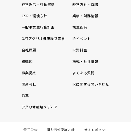
経営理念・行動憲章
経営方針・戦略
CSR・環境方針
業績・財務情報
一般事業主行動計画
株主総会
OATアグリオ健康経営宣言
IRイベント
会社概要
IR資料室
組織図
株式・社債情報
事業拠点
よくある質問
関連会社
IRに関する問い合わせ
沿革
アグリオ栽培メディア
電子公告
個人情報保護方針
サイトポリシー