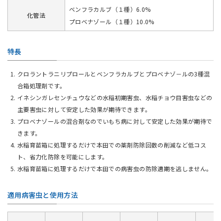
ベンフラカルブ（１種）6.0%
化管法
プロベナゾール（１種）10.0%
特長
クロラントラニリプロールとベンフラカルブとプロベナゾ－ルの3種混
合箱処理剤です。
イネシンガレセンチュウなどの水稲初期害虫、水稲チョウ目害虫などの
主要害虫に対して安定した効果が期待できます。
プロベナゾールの混合剤なのでいもち病に対して安定した効果が期待で
きます。
水稲育苗箱に処理するだけで本田での薬剤防除回数の削減など低コス
ト、省力化防除を可能にします。
水稲育苗箱に処理するだけで本田での病害虫の防除適期を逃しません。
適用病害虫と使用方法