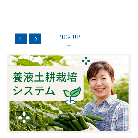
PICK UP
—