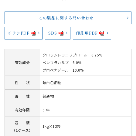
この製品に関する問い合わせ
チラシPDF
SDS
印刷用PDF
クロラントラニリプロール 0.75%
有効成分
ベンフラカルブ 6.0%
プロベナゾール 10.0%
性 状
類白色細粒
毒 性
普通物
有効年限
5 年
包 装
1kg×12袋
（1ケース）