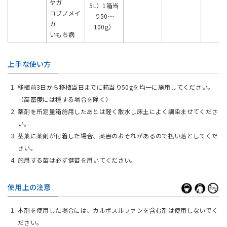
ヤガ
5L）1箱当
コブノメイ
り50〜
ガ
100g）
いもち病
上手な使い方
移植前3日から移植当日までに箱当り50gを均一に施用してください。
（高密度には種する場合を除く）
薬剤を所定量箱施用したあとは軽く散水し床土によく馴染ませてくださ
い。
茎葉に薬剤が付着した場合、薬害のおそれがあるので払い落としてくだ
さい。
施用する苗は必ず健苗を用いてください。
使用上の注意
本剤を使用した場合には、カルボスルファンを含む剤は使用しないでく
ださい。