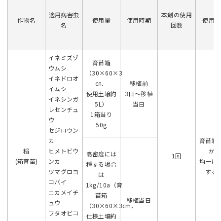
適用病害虫
本剤の使用
作物名
使用量
使用時期
使用方
名
回数
イネミズゾ
育苗箱
ウムシ
（30×60×3
イネドロオ
㎝、
移植前
イムシ
使用土壌約
3日～移植
イネシンガ
5L）
当日
レセンチュ
1箱当り
ウ
50g
セジロウン
カ
育苗箱
稲
ヒメトビウ
から
高密度には
1回
(箱育苗)
ンカ
均一に
種する場合
ツマグロヨ
する
は
コバイ
1kg/10a（育
ニカメイチ
苗箱
移植当日
ュウ
（30×60×3cm、
フタオビコ
仕様土壌約