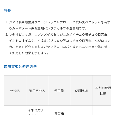
特長
ジアミド系殺虫剤クロラントラニリプロールと広いスペクトラムを有す
るカーバメート系殺虫剤ベンフラカルブの混合剤です。
フタオビコヤガ、コブノメイガおよびニカメイチュウ等チョウ目害虫、
イネドロオイムシ、イネミズゾウムシ等コウチュウ目害虫、セジロウン
カ、ヒメトビウンカおよびツマグロヨコバイ等カメムシ目害虫等に対し
て安定した効果を示します。
適用害虫と使用方法
本剤の使用
作物名
適用害虫名
使用量
使用時期
回数
イネミズゾ
育苗箱