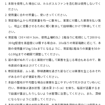
本剤を使用した場合には、カルボスルファンを含む剤は使用しないでく
ださい。
使用量に合わせ秤量し、使いきってください。
育苗箱の上から所定薬量を均一に散布し、茎葉に付着した薬剤を払い落
し、培土に定着させるために軽く散水して田植機にかけて移植してくだ
さい。
育苗箱（30×60×3cm、使用土壌約5L）1箱当りに乾籾として200から
300g程度を高密度には種する場合は、10a当りの育苗箱数に応じて、本
剤の使用量が1kg/10aまでとなるように、育苗箱1箱当りの薬量を50か
ら100gまでの範囲で調整してください。
苗の葉がぬれていると薬剤が付着して薬害を生じる場合もあるので、散
布直前の潅水はさけてください。
軟弱徒長苗、ムレ苗、移植適期を過ぎた苗などには薬害を生じるおそれ
があるので必ず健苗を用いてください。
本田の整地が不均整な場合は薬害を生じやすいので代かきはていねいに
行い、移植後は湛水状態（湛水深 3～5 ㎝）を保ち、稲苗が活着するま
で田面が露出したりしないよう水管理に注意してください。また、深植
にならないように注意してください。
本田が砂質土壌の水田や漏水田、未熟有機物多用田の場合には使用をさ