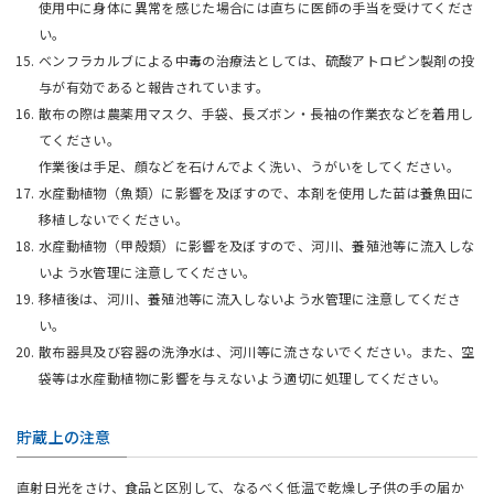
使用中に身体に異常を感じた場合には直ちに医師の手当を受けてくださ
い。
ベンフラカルブによる中毒の治療法としては、硫酸アトロピン製剤の投
与が有効であると報告されています。
散布の際は農薬用マスク、手袋、長ズボン・長袖の作業衣などを着用し
てください。
作業後は手足、顔などを石けんでよく洗い、うがいをしてください。
水産動植物（魚類）に影響を及ぼすので、本剤を使用した苗は養魚田に
移植しないでください。
水産動植物（甲殻類）に影響を及ぼすので、河川、養殖池等に流入しな
いよう水管理に注意してください。
移植後は、河川、養殖池等に流入しないよう水管理に注意してくださ
い。
散布器具及び容器の洗浄水は、河川等に流さないでください。また、空
袋等は水産動植物に影響を与えないよう適切に処理してください。
貯蔵上の注意
直射日光をさけ、食品と区別して、なるべく低温で乾燥し子供の手の届か