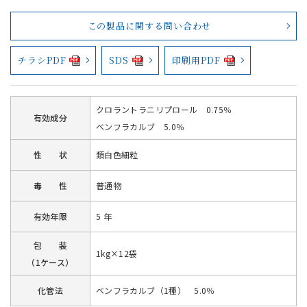
この製品に関する問い合わせ
チラシPDF
SDS
印刷用PDF
クロラントラニリプロール 0.75％
有効成分
ベンフラカルブ 5.0％
性 状
類白色細粒
毒 性
普通物
有効年限
5 年
包 装
1kg×12袋
（1ケース）
化管法
ベンフラカルブ（1種） 5.0％