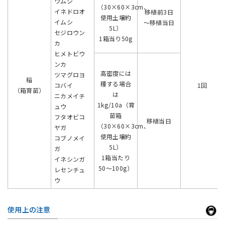
ウムシ
（30×60×3cm、
イネドロオ
移植前3日
使用土壌約
イムシ
〜移植当日
5L）
セジロウン
1箱当り50g
カ
ヒメトビウ
ンカ
高密度には
ツマグロヨ
稲
種する場合
コバイ
1回
（箱育苗）
は
ニカメイチ
1kg/10a（育
ュウ
苗箱
フタオビコ
移植当日
（30×60×3cm、
ヤガ
使用土壌約
コブノメイ
5L）
ガ
1箱当たり
イネシンガ
50〜100g）
レセンチュ
ウ
使用上の注意