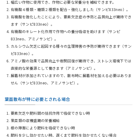
幅広い作物に使用でき、作物に必要な栄養分を補給できます。
有機酸４種類・糖類２種類を配合・強化しました（サンピ833neo）。
有機酸を強化したことにより、要素欠乏症の予防と品質向上が期待でき
ます（サンピ833neo）。
有機酸のキレート化作用で作物への養分吸収を助けます（サンピ
833neo、アミノサンピ）。
カルシウム欠乏に起因する種々の生理障害の予防が期待できます（サン
ピ833neo）。
アミノ酸の効果で品質向上や樹勢回復が期待でき、ストレス環境下では
直接的な栄養源として働きます（アミノサンピ）。
展着材が添加されていますので、散布時に展着材を加える必要はありま
せん（サンピ833neo、アミノサンピ）。
葉面散布が特に必要とされる場合
要素欠乏や肥料間の拮抗作用で吸収できない時
果菜類の収穫盛期の栄養補給
根の障害により肥料を吸収できない時
肥料を少し効かせたい時、遅くまで肥料を効かせたくない場合