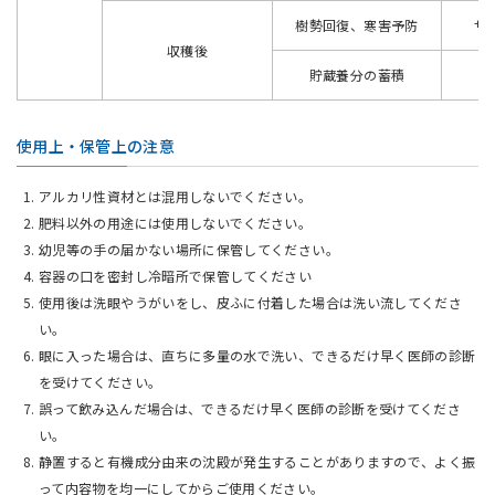
樹勢回復、寒害予防
サン
収穫後
貯蔵養分の蓄積
ア
使用上・保管上の注意
アルカリ性資材とは混用しないでください。
肥料以外の用途には使用しないでください。
幼児等の手の届かない場所に保管してください。
容器の口を密封し冷暗所で保管してください
使用後は洗眼やうがいをし、皮ふに付着した場合は洗い流してくださ
い。
眼に入った場合は、直ちに多量の水で洗い、できるだけ早く医師の診断
を受けてください。
誤って飲み込んだ場合は、できるだけ早く医師の診断を受けてくださ
い。
静置すると有機成分由来の沈殿が発生することがありますので、よく振
って内容物を均一にしてからご使用ください。