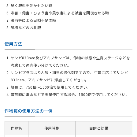
早く肥料を効かせたい時
冷害・霜害・ひょう害や風水害による被害を回復させる時
長雨等による日照不足の時
果樹などのお礼肥
使用方法
サンピ833neo及びアミノサンピは、作物の状態や生育ステージなどを
考慮して適宜使い分けてください。
サンピプラスはりん酸・加里の強化剤ですので、生育に応じてサンピ
833neo、アミノサンピに添加してください。
散布は、750倍～1500倍で使用してください。
育苗時に潅水などで多量使用する場合、1500倍で使用してください。
作物毎の使用方法の一例
作物名
使用時期
目的と効果