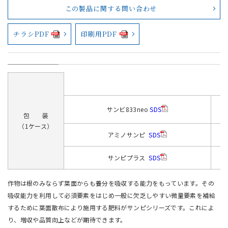
この製品に関する問い合わせ
チラシPDF
印刷用PDF
サンビ833neo
SDS
包 装
（1ケース）
アミノサンピ
SDS
サンピプラス
SDS
作物は根のみならず葉面からも養分を吸収する能力をもっています。その
吸収能力を利用して必須要素をはじめ一般に欠乏しやすい微量要素を補給
するために葉面散布により施用する肥料がサンピシリーズです。これによ
り、増収や品質向上などが期待できます。