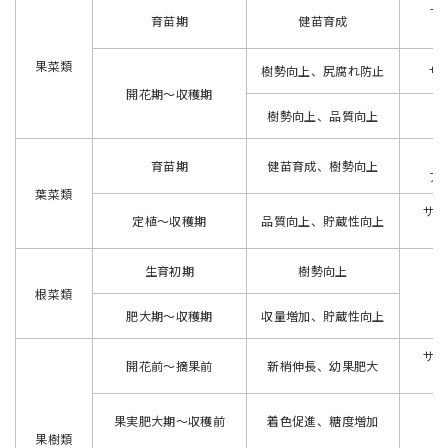
サ
育苗期
健苗育成
果菜類
樹勢向上、尻腐れ防止
サン
開花期～収穫期
樹勢向上、品質向上
育苗期
健苗育成、樹勢向上
ア
葉菜類
サン
定植～収穫期
品質向上、貯蔵性向上
生育初期
樹勢向上
根菜類
ア
肥大期～収穫期
収量増加、貯蔵性向上
サン
開花前～摘果前
新梢伸長、幼果肥大
果実肥大期～収穫前
着色促進、糖度増加
ア
果樹類