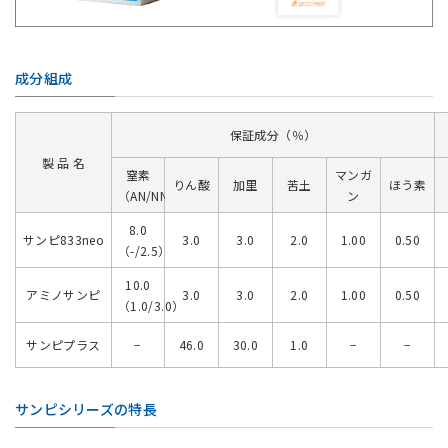
成分組成
保証成分（％）
製 品 名
窒素
マンガ
りん酸
加里
苦土
ほう素
（AN/NN）
ン
8.0
サンピ833neo
3.0
3.0
2.0
1.00
0.50
（-/2.5）
10.0
アミノサンピ
3.0
3.0
2.0
1.00
0.50
（1.0/3.0）
サンピプラス
−
46.0
30.0
1.0
−
−
サンピシリーズの特長