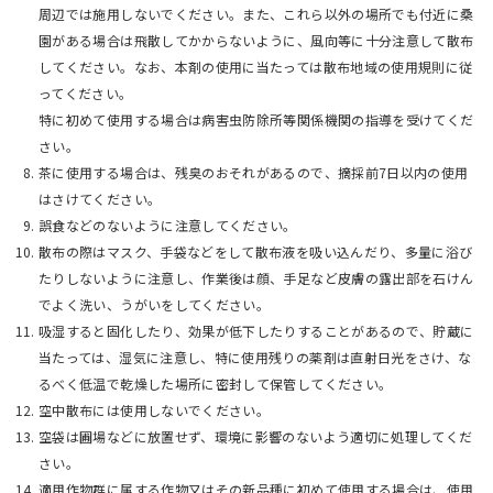
周辺では施用しないでください。また、これら以外の場所でも付近に桑
園がある場合は飛散してかからないように、風向等に十分注意して散布
してください。なお、本剤の使用に当たっては散布地域の使用規則に従
ってください。
特に初めて使用する場合は病害虫防除所等関係機関の指導を受けてくだ
さい。
茶に使用する場合は、残臭のおそれがあるので、摘採前7日以内の使用
はさけてください。
誤食などのないように注意してください。
散布の際はマスク、手袋などをして散布液を吸い込んだり、多量に浴び
たりしないように注意し、作業後は顔、手足など皮膚の露出部を石けん
でよく洗い、うがいをしてください。
吸湿すると固化したり、効果が低下したりすることがあるので、貯蔵に
当たっては、湿気に注意し、特に使用残りの薬剤は直射日光をさけ、な
るべく低温で乾燥した場所に密封して保管してください。
空中散布には使用しないでください。
空袋は圃場などに放置せず、環境に影響のないよう適切に処理してくだ
さい。
適用作物群に属する作物又はその新品種に初めて使用する場合は、使用