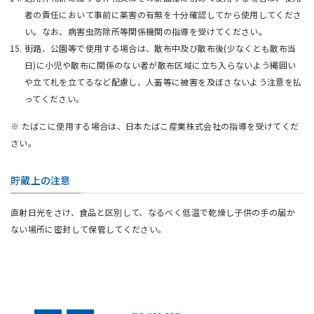
者の責任において事前に薬害の有無を十分確認してから使用してくださ
い。なお、病害虫防除所等関係機関の指導を受けてください。
街路、公園等で使用する場合は、散布中及び散布後(少なくとも散布当
日)に小児や散布に関係のない者が散布区域に立ち入らないよう縄囲い
や立て札を立てるなど配慮し、人畜等に被害を及ぼさないよう注意を払
ってください。
※ たばこに使用する場合は、日本たばこ産業株式会社の指導を受けてくだ
さい。
貯蔵上の注意
直射日光をさけ、食品と区別して、なるべく低温で乾燥し子供の手の届か
ない場所に密封して保管してください。