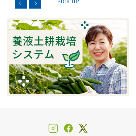
PICK UP
—