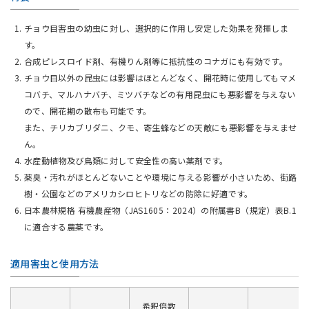
チョウ目害虫の幼虫に対し、選択的に作用し安定した効果を発揮しま
す。
合成ピレスロイド剤、有機りん剤等に抵抗性のコナガにも有効です。
チョウ目以外の昆虫には影響はほとんどなく、開花時に使用してもマメ
コバチ、マルハナバチ、ミツバチなどの有用昆虫にも悪影響を与えない
ので、開花期の散布も可能です。
また、チリカブリダニ、クモ、寄生蜂などの天敵にも悪影響を与えませ
ん。
水産動植物及び鳥類に対して安全性の高い薬剤です。
薬臭・汚れがほとんどないことや環境に与える影響が小さいため、街路
樹・公園などのアメリカシロヒトリなどの防除に好適です。
日本農林規格 有機農産物（JAS1605：2024）の附属書B（規定）表B.1
に適合する農薬です。
適用害虫と使用方法
希釈倍数