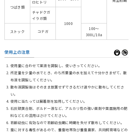
発生初期
ロヒトリ
つばき類
チャドクガ
イラガ類
1000
100～
ストック
コナガ
300L/10a
使用上の注意
使用量に合わせて薬液を調製し、使いきってください。
所定量を少量の水でとき、のち所要量の水を加えて十分かきまぜて、散
布液を調製してください。
散布液調製後はそのまま放置せずできるだけ速やかに散布してくださ
い。
使用に当たっては展着剤を加用してください。
石灰硫黄合剤、ボルドー液など、アルカリ性の強い薬剤や葉面施用の肥
料などとの混用はさけてください。
若齢幼虫に有効なので若齢幼虫期に時期を失せず散布してください。
蚕に対する毒性があるので、養蚕地帯及び養蚕農家、共同飼育場などの