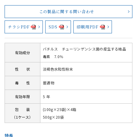
この製品に関する問い合わせ
チラシPDF
SDS
印刷用PDF
バチルス チューリンゲンシス菌の産生する結晶
有効成分
毒素 7.0％
性 状
淡褐色水和性粉末
毒 性
普通物
有効年限
5 年
包 装
(100g×25袋)×4箱
（1ケース）
500g×20袋
特長