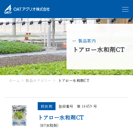
製品案内
トアロー水和剤CT
ホーム
製品カテゴリー
トアロー水和剤CT
殺虫剤
登録番号 第 14459 号
トアロー水和剤CT
（BT水和剤）