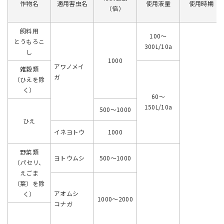
作物名
適用害虫名
使用液量
使用時期
（倍）
飼料用
100～
とうもろこ
300L/10a
し
1000
アワノメイ
雑穀類
ガ
（ひえを除
く）
60～
150L/10a
500～1000
ひえ
イネヨトウ
1000
野菜類
ヨトウムシ
500～1000
（パセリ、
えごま
（葉）を除
アオムシ
く）
1000～2000
コナガ