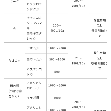
200～
りんご
ヒメシロモ
700L/10a
ンドクガ
チャノコカ
発生初期
クモンハマ
200～
但し
茶
キ
400L/10a
摘採7日前ま
ヨモギエダ
で
シャク
アオムシ
1000～2000
発生初期
25～
但し
ヨウトムシ
500～1000
たばこ※
180L/10a
収穫3日前ま
で
ハスモンヨ
500
トウ
アメリカシ
1000～2000
樹木類
ロヒトリ
（つばき類
を除く）
イラガ類
1000
200～
700L/10a
アメリカシ
1000～2000