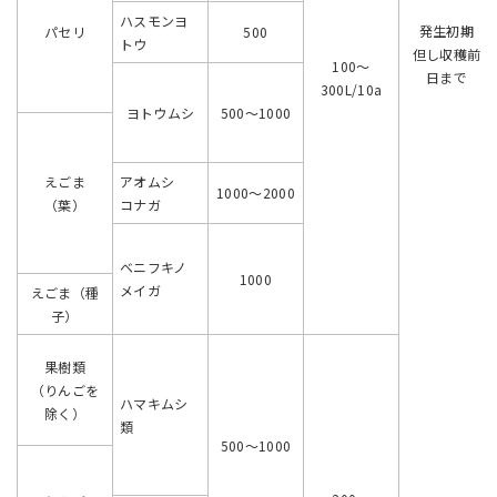
ハスモンヨ
発生初期
パセリ
500
トウ
但し収穫前
100～
日まで
300L/10a
ヨトウムシ
500～1000
えごま
アオムシ
1000～2000
（葉）
コナガ
ベニフキノ
1000
メイガ
えごま（種
子）
果樹類
（りんごを
ハマキムシ
除く）
類
500～1000