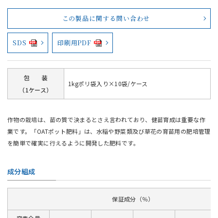
この製品に関する問い合わせ
SDS
印刷用PDF
包 装
1kgポリ袋入り×10袋/ケース
（1ケース）
作物の栽培は、苗の質で決まるとさえ言われており、健苗育成は重要な作
業です。「OATポット肥料」は、水稲や野菜類及び草花の育苗用の肥培管理
を簡単で確実に行えるように開発した肥料です。
成分組成
保証成分（％）