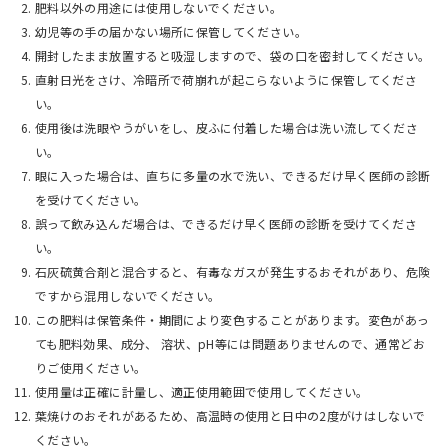
肥料以外の用途には使用しないでください。
幼児等の手の届かない場所に保管してください。
開封したまま放置すると吸湿しますので、袋の口を密封してください。
直射日光をさけ、冷暗所で荷崩れが起こらないように保管してくださ
い。
使用後は洗眼やうがいをし、皮ふに付着した場合は洗い流してくださ
い。
眼に入った場合は、直ちに多量の水で洗い、できるだけ早く医師の診断
を受けてください。
誤って飲み込んだ場合は、できるだけ早く医師の診断を受けてくださ
い。
石灰硫黄合剤と混合すると、有毒なガスが発生するおそれがあり、危険
ですから混用しないでください。
この肥料は保管条件・期間により変色することがあります。変色があっ
ても肥料効果、成分、 溶状、pH等には問題ありませんので、通常どお
りご使用ください。
使用量は正確に計量し、適正使用範囲で使用してください。
葉焼けのおそれがあるため、高温時の使用と日中の2度がけはしないで
ください。