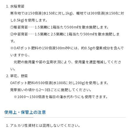
水稲育苗
寒冷地では150倍液(水150ℓに対し1kg)、暖地では300倍液(水150ℓに対
し0.5kg)を使用します。
①稚苗育苗……1.5葉期に1箱当たり500mℓを散水施肥します。
②中苗育苗……1.5葉期と2.5葉期に1箱当たり500mℓを散水施肥しま
す。
※OATポット肥料の150倍液500mℓ中には、約0.5gの窒素成分を含んで
いますから、
元肥の施用量や苗の生育状況により、使用量を適宜増減してくださ
い。
草花、野菜
OATポット肥料の500倍液(水100ℓに対し200g)を使用します。
発芽揃いの頃から2～3日ごとに施肥してください。
※1000～1500倍液を毎日の潅水代わりにも使用できます。
使用上・保管上の注意
アルカリ性資材とは混用しないでください。