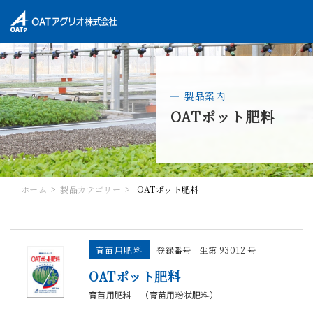
製品案内
OATポット肥料
ホーム
製品カテゴリー
OATポット肥料
育苗用肥料
登録番号 生第 93012 号
OATポット肥料
育苗用肥料 （育苗用粉状肥料）