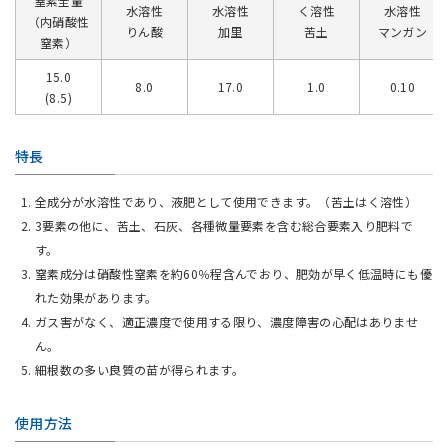
窒素全量
水溶性
水溶性
く溶性
水溶性
（内硝酸性
りん酸
加里
苦土
マンガン
窒素）
15.0
8.0
17.0
1.0
0.10
(8.5)
特長
全成分が水溶性であり、液肥として使用できます。（苦土はく溶性）
3要素の他に、苦土、石灰、各種微量要素を含む総合要素入り肥料で
す。
窒素成分は硝酸性窒素を約60％程含んでおり、肥効が早く低温時にも優
れた効果があります。
ガス害がなく、適正濃度で使用する限り、濃度障害の心配はありませ
ん。
細根数の多い良質の苗が得られます。
使用方法