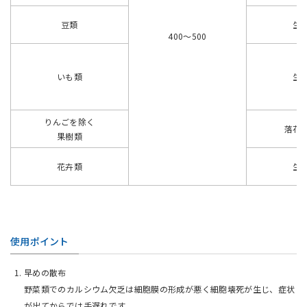
豆類
生
400〜500
いも類
生
りんごを除く
落花
果樹類
花卉類
生
使用ポイント
早めの散布
野菜類でのカルシウム欠乏は細胞膜の形成が悪く細胞壊死が生じ、症状
が出てからでは手遅れです。