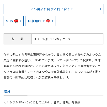
この製品に関する問い合わせ
SDS
印刷用PDF
包 装
1ℓ（1.3kg）×12本 / ケース
作物に発生する各種生理障害のなかで、最も多く発生するのがカルシウム
欠乏に由来する症状といわれています。トマトやピーマンの尻腐れ、結球
野菜の芯腐れや縁腐れ、これらはカルシウム欠乏による生理障害です。カ
ルプラスは有機キレートカルシウムを有効成分とし、カルシウムが不足す
る部位へ効率的に吸収され欠乏症状を予防します。
成分
カルシウム 8%（CaOとして11％）、窒素、糖類、有機酸