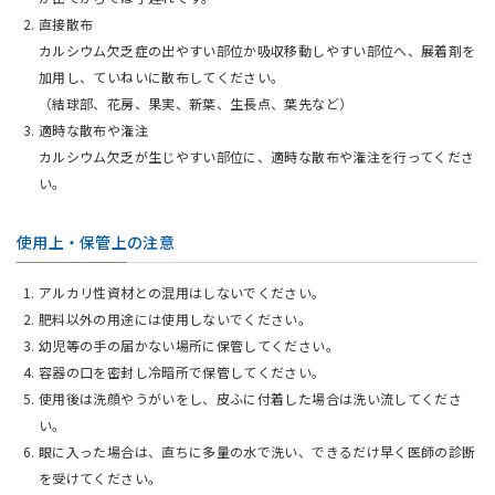
直接散布
カルシウム欠乏症の出やすい部位か吸収移動しやすい部位へ、展着剤を
加用し、ていねいに散布してください。
（結球部、花房、果実、新葉、生長点、葉先など）
適時な散布や潅注
カルシウム欠乏が生じやすい部位に、適時な散布や潅注を行ってくださ
い。
使用上・保管上の注意
アルカリ性資材との混用はしないでください。
肥料以外の用途には使用しないでください。
幼児等の手の届かない場所に保管してください。
容器の口を密封し冷暗所で保管してください。
使用後は洗顔やうがいをし、皮ふに付着した場合は洗い流してくださ
い。
眼に入った場合は、直ちに多量の水で洗い、できるだけ早く医師の診断
を受けてください。