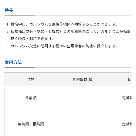
特長
栽培中に、カルシウムを直接作物体へ補給することができます。
植物抽出成分（糖類・有機酸）との相乗効果により、カルシウムが効率
良く吸収・利用できます。
カルシウム欠乏に起因する種々の生理障害の防止に役立ちます。
使用方法
作物
希釈倍数(倍)
使用
果菜類
育苗期
葉菜類・根菜類
定植期