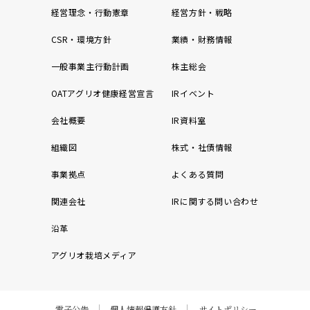
経営理念・行動憲章
経営方針・戦略
CSR・環境方針
業績・財務情報
一般事業主行動計画
株主総会
OATアグリオ健康経営宣言
IRイベント
会社概要
IR資料室
組織図
株式・社債情報
事業拠点
よくある質問
関連会社
IRに関する問い合わせ
沿革
アグリオ栽培メディア
電子公告
個人情報保護方針
サイトポリシー