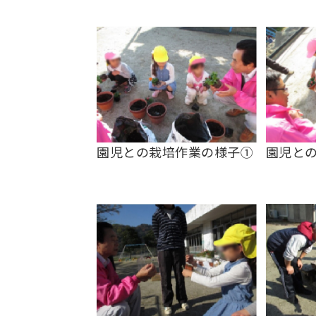
園児と
園児との栽培作業の様子①