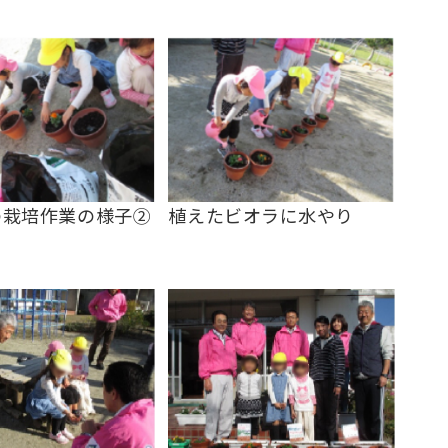
の栽培作業の様子②
植えたビオラに水やり