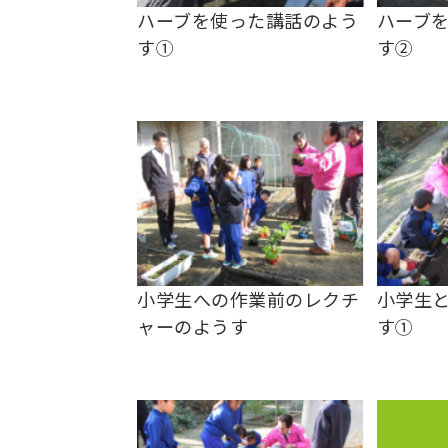
ハーブを使った講話のよう
ハーブ
す①
す②
小学生への作業前のレクチ
小学生
ャーのようす
す①